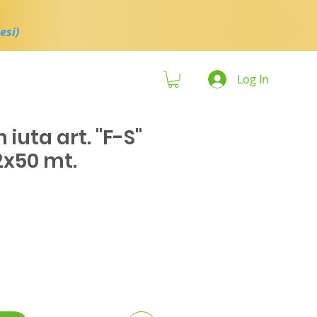
esi)
Log In
 iuta art. "F-S"
 2x50 mt.
zzo