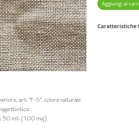
Aggiungi al carr
Caratteristiche
➡️
Scarica scheda t
eriore, art. “F-S”, colore naturale.
oggettistica.
x 50 mt. (100 mq.).