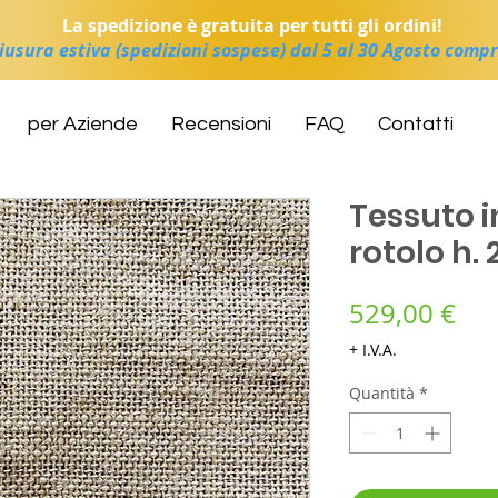
La spedizione è gratuita per tutti gli ordini!
iusura estiva (spedizioni sospese) dal 5 al 30 Agosto compr
per Aziende
Recensioni
FAQ
Contatti
Tessuto in
rotolo h.
Pre
529,00 €
+ I.V.A.
Quantità
*