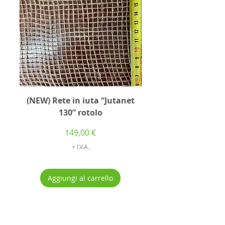
(NEW) Rete in iuta “Jutanet
(NEW) Feltro pacc
130” rotolo
Prezzo
149,00 €
+ I.V.A.
Aggiungi al carrello