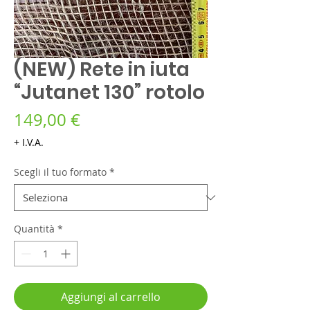
(NEW) Rete in iuta
“Jutanet 130” rotolo
Prezzo
149,00 €
+ I.V.A.
Scegli il tuo formato
*
Quantità
*
Aggiungi al carrello