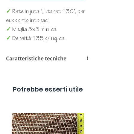
✓
Rete in juta “Jutanet 130”, per
supporto intonaci
✓
Maglia 5×5 mm. ca.
✓
Densità 135 g/mq. ca.
Caratteristiche tecniche
➡️
Scarica scheda tecnica
Potrebbe esserti utile